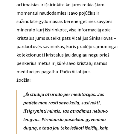
artimaisias ir išsirinkite ko jums reikia šiam
momentui naudodamiesi savo pojūčius ir
sužinokite gydomasias bei energetines savybės
mineralo kurį išsirinkote, visą informaciją apie
kristalus jums suteiks pats Vitalijus Šinkariovas –
parduotuvės savininkas, kuris pradėjo sąmoningai
kolekcionuoti kristalus jau daugiau negu prieš
penkerius metus ir įkūrė savo kristalų namus
meditacijos pagalba. Pačio Vitalijaus
žodžiai:
„Ši studija atsirado per meditacijas. Jos
padėjo man rasti savo kelią, susivokti,
išsigryninti mintis. Tas atradimas nebuvo
lengvas. Pirmiausia pasiekiau gyvenimo
dugną, o tada jau teko ieškoti išeičių, kaip