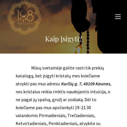
Skip
to
content
Kaip Įsigyti?
Mūsų svetainėje galite rasti tik prekių
katalogą, bet įsigyti kristalų mes kviečiame
atvykti pas mus adresu:
Kuršių g. 7, 48109 Kaunas
,
nes kristalus reikia rinktis naudojantis intuicija, o
ne pagal jų spalvą, grožį ar zodiaką. Dėl to
kviečiame pas mus apsilankyti 19-21:30
valandomis Pirmadieniais, Trečiadieniais,
Ketvirtadieniais, Penktadieniais, atvykite su