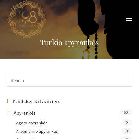
Skip
to
content
Turkio apyrankės
Produkto Kategorijos
Apyrankės
(60)
Agato apyrankės
(0)
Akvamarino apyrankės
(0)