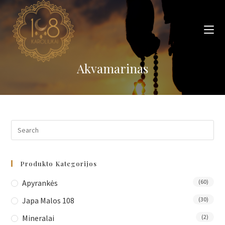
Skip
to
content
Akvamarinas
Produkto Kategorijos
Apyrankės
(60)
Japa Malos 108
(30)
Mineralai
(2)