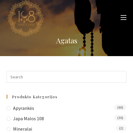
Skip
to
content
Agatas
Produkto Kategorijos
Apyrankės
(60)
Japa Malos 108
(30)
Mineralai
(2)